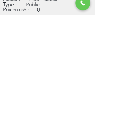
Type :
Public
Prix en us$ :
0
Viens vibrer, chanter et encourager les
Léopards avec toute la communauté
congolaise et les amis de la RDC ! 🥁🎉🇨🇩
⚡️ Une rencontre à ne pas manquer.
⚽️ Une ambiance unique.
🦁 Un seul objectif : soutenir nos Léopards !
Rendez-vous le jour du match ! 🇨🇩
Accès :
8198054991
yatafranck@gmail.com
Président de l’AEC-UQTR, Canada
Précédent
Prochain
Contact
Phone: +(1)
404-855-6000
USA ou +(243)
853 980 155
DRC. Email:
info@congoevenements.com