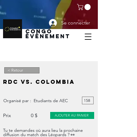
Se connecter
CoNGO
ÉVÉNEMENT
< Retour
Accueil
RDC VS. COLOMBIA
Boutique
Ajouter événement
Organisé par :
Etudiants de AEC
158
Modifier événement
Prix
0
$
AJOUTER AU PANIER
Devenir SPONSOR
Tu te demandes où aura lieu la prochaine
Forfaits et Prix
diffusion du match des Léopards ? 👀