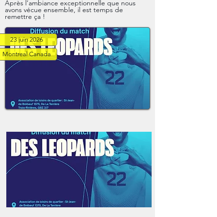
Après l’ambiance exceptionnelle que nous
avons vécue ensemble, il est temps de
Radio du Congo
remettre ça !
Nous contacter
23 juin 2026
Montreal Canada