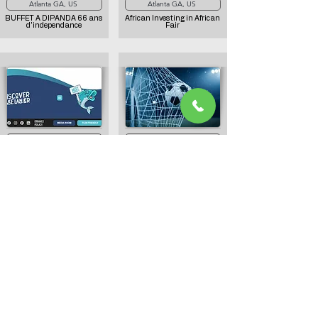
Atlanta GA, US
Atlanta GA, US
BUFFET A DIPANDA 66 ans
African Investing in African
d'independance
Fair
28/06/26
28/06/26
Atlanta GA, US
Atlanta GA, US
EXCURSION AU LAC LANIER
Tournoi du 30 juin a Atlanta
28/06/26
27/06/26
Atlanta GA, US
Atlanta GA, US
Taba, Ngulu, Poisson et liboke
CONGOLESE CULTURE DAY