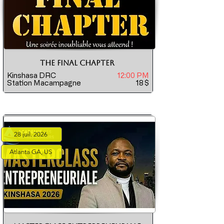
THE FINAL CHAPTER
Kinshasa DRC
12:00 PM
Station Macampagne
18
$
28 juil. 2026
Atlanta GA, US