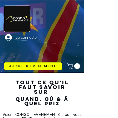
Se connecter
AJOUTER EVENEMENT
TOUT CE QU'IL
FAUT SAVOIR
SUR
QUAND, OÙ & À
QUEL PRIX
Voici CONGO EVENEMENTS, où vous