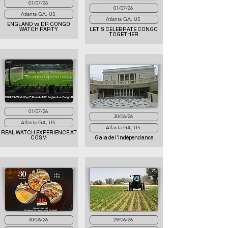
01/07/26
01/07/26
Atlanta GA, US
Atlanta GA, US
ENGLAND vs DR CONGO
WATCH PARTY
LET'S CELEBRATE CONGO
TOGETHER
01/07/26
30/06/26
Atlanta GA, US
Atlanta GA, US
REAL WATCH EXPERIENCE AT
COSM
Gala de l'indépendance
30/06/26
29/06/26