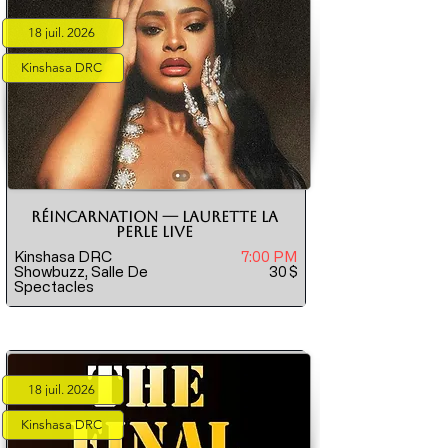
18 juil. 2026
Kinshasa DRC
RÉINCARNATION — Laurette La
Perle Live
Kinshasa DRC
7:00 PM
Showbuzz, Salle De
30
$
Spectacles
18 juil. 2026
Kinshasa DRC