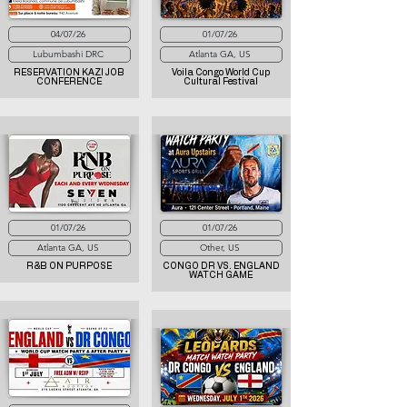
04/07/26
01/07/26
Lubumbashi DRC
Atlanta GA, US
RESERVATION KAZI JOB
Voila Congo World Cup
CONFERENCE
Cultural Festival
01/07/26
01/07/26
Atlanta GA, US
Other, US
R&B ON PURPOSE
CONGO DR VS. ENGLAND
WATCH GAME