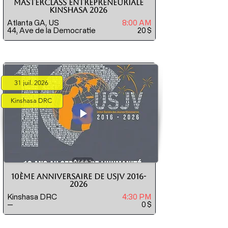
MASTERCLASS ENTREPRENEURIALE
KINSHASA 2026
Atlanta GA, US
8:00 AM
44, Ave de la Democratie
20
$
31 juil. 2026
Kinshasa DRC
10ème Anniversaire de USJV
2016-
2026
Kinshasa DRC
4:30 PM
--
0
$