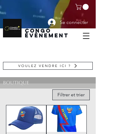
Se connecter
CoNGO
ÉVÉNEMENT
VOULEZ VENDRE ICI ?
Accueil
Boutique
Ajouter événement
Filtrer et trier
Modifier événement
Devenir SPONSOR
Forfaits et Prix