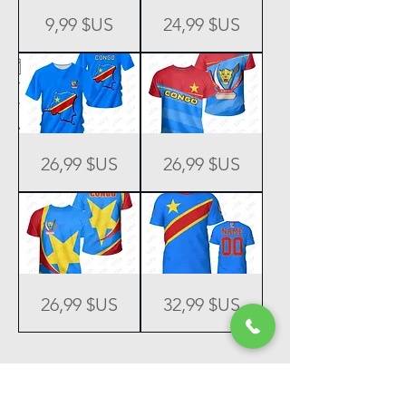
Casquette
Vareuse
Prix
Prix
Radio du Congo
9,99 $US
24,99 $US
RDC
RDC
#01
#04
Nous contacter
Vareuse
Vareuse
Prix
Prix
26,99 $US
26,99 $US
RDC
RDC
#03
#03
Vareuse
Vareuse
Prix
Prix
26,99 $US
32,99 $US
RDC
RDC
#02
#01
Personnalisable