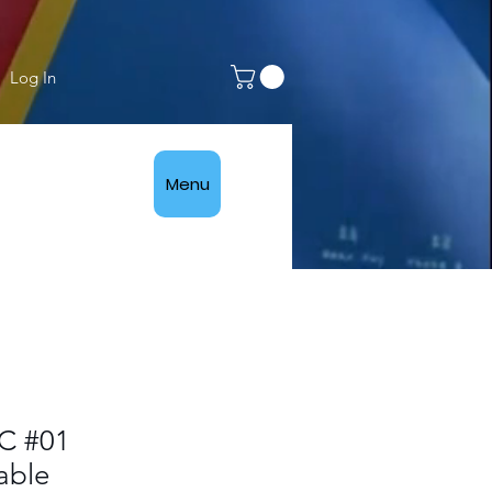
Log In
Menu
C #01
able