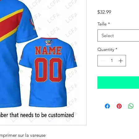
Price
$32.99
Taille
*
Select
Quantity
*
mprimer sur la vareuse