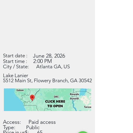
Start date :
June 28, 2026
2:00 PM
Start time :
City / State:
Atlanta GA, US
Lake Lanier
5512 Main St, Flowery Branch, GA 30542
Access:
Paid access
Type:
Public
Price in us$:
65