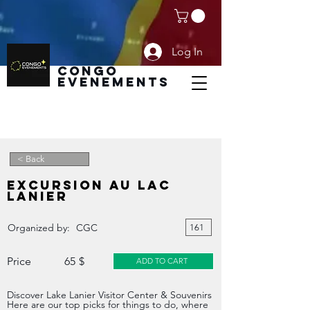
Log In
CoNGO
EVENEMENTS
< Back
Home
EXCURSION AU LAC
Boutique
LANIER
Add Event
Organized by:
CGC
161
Modify Event
Price
65
$
ADD TO CART
Become SPONSOR
Discover Lake Lanier Visitor Center & Souvenirs
Plans & Pricing
Here are our top picks for things to do, where