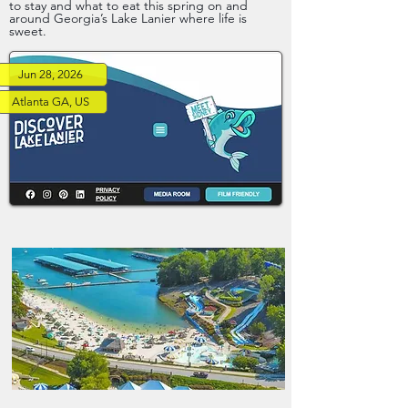
to stay and what to eat this spring on and
around Georgia’s Lake Lanier where life is
Radio du Congo
sweet.
Contact us
Jun 28, 2026
Atlanta GA, US