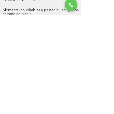
Moments inoubliables a passer ici, en groupe
comme en picnic
Découvrez le centre d'accueil et la boutique
de souvenirs du lac Lanier.
Voici nos coups de cœur pour les activités,
les hébergements et les restaurants à
découvrir ce printemps sur le lac Lanier, en
Géorgie, et ses environs — là où la vie est
douce.
Direct contact infos
4048556000
bizpeachtree@gmail.com
Congo Global Connection LLC
Previous
Next
Contact
Phone: +(1)
404-855-6000
USA or +(243)
853 980 155
DRC. Email:
info@congoevenements.com